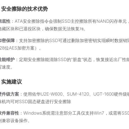
、安全擦除的技术优势
彻底性
‌：ATA安全擦除指令会强制SSD主控擦除所有NAND闪存单元
隐藏区块和已退役区块，确保数据无法恢复
。
78
加密保障
‌：支持加密擦除的SSD可通过删除加密密钥实现瞬时数据销
128位AES加密方案）。
性能维护
‌：定期安全擦除能清除SSD的"脏盘"状态，恢复接近出厂性
写速度。
、实施建议
硬件级方案
‌：使用佑华U2E-W600、SUM-4120、UGT-1600硬件
除机均可对SSD固态硬盘进行安全擦除
软件兼容性
‌：Windows系统需注意部分工具仅支持Win7，或需将SS
到兼容设备操作。