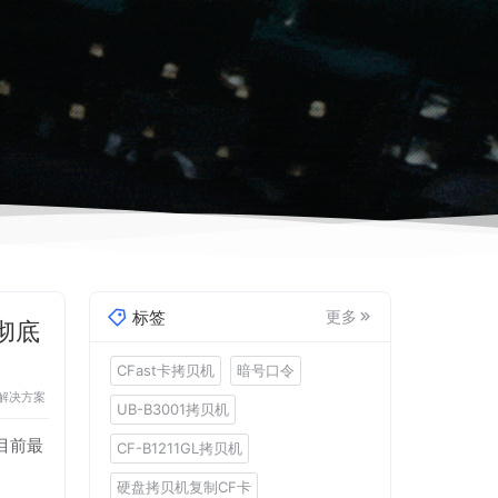
标签
更多
彻底
CFast卡拷贝机
暗号口令
解决方案
UB-B3001拷贝机
是目前最
CF-B1211GL拷贝机
硬盘拷贝机复制CF卡