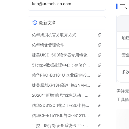
ken@ureach-cn.com
三
最新文章
佑华拷贝机官方联系方式
加
佑华镜像管理软件
捷美UISD-500读卡器专用镜像管理软件下载【活动已结束】
安
51copy数据处理中心：存储介质全周期解决方案专家
多
佑华PRO-B3181U 企业级1拖3硬盘拷贝机扇区级底层对拷机参数
捷美原創XP13H高速1拖3NVMe协议m.2硬盘拷贝机参数
需注意
2026年新增“暗号”优惠活动，隐藏优惠【进行中】
工具
佑华SD312C 1拖2 TF/SD卡拷贝机SN序列号CID读取机介绍
佑华CF-B1511GL与CF-B1211GL拷贝机有什么区别？
工控、医疗等设备系统卡工业级CF卡SN序列号定制