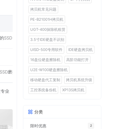
拷贝机常见问题
PE-B21001H拷贝机
适用场景
UGT-400抹除机租赁
的SSD
3.5寸IDE硬盘不识别
UISD-500专用软件
IDE硬盘拷贝机
16盘位硬盘擦除机
高阶功能打开
U2E-W100硬盘擦除机
SSD磨损均衡影响效果）
移动硬盘代工复制
拷贝机系统升级
工控系统备份机
XP13S拷贝机
过专业
分类
限时优惠
2