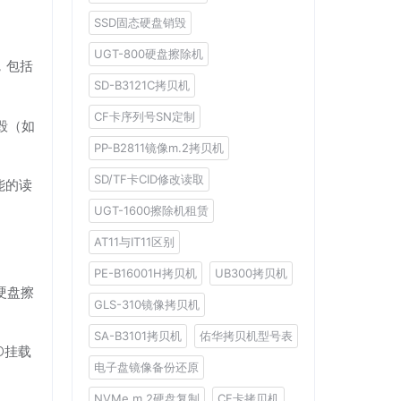
SSD固态硬盘销毁
UGT-800硬盘擦除机
，包括
SD-B3121C拷贝机
CF卡序列号SN定制
毁（如
PP-B2811镜像m.2拷贝机
SD/TF卡CID修改读取
能的读
UGT-1600擦除机租赁
AT11与IT11区别
PE-B16001H拷贝机
UB300拷贝机
级硬盘擦
GLS-310镜像拷贝机
SA-B3101拷贝机
佑华拷贝机型号表
D挂载
电子盘镜像备份还原
NVMe m.2硬盘复制
CF卡拷贝机