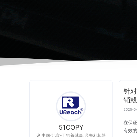
针对
销
2025-04
在保证
51COPY
有效
中国·北京-工欲善其事,必先利其器