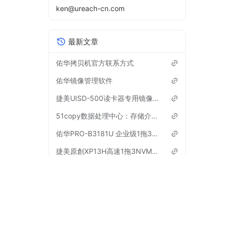
ken@ureach-cn.com
最新文章
佑华拷贝机官方联系方式
佑华镜像管理软件
捷美UISD-500读卡器专用镜像管理软件下载【活动已结束】
51copy数据处理中心：存储介质全周期解决方案专家
佑华PRO-B3181U 企业级1拖3硬盘拷贝机扇区级底层对拷机参数
捷美原創XP13H高速1拖3NVMe协议m.2硬盘拷贝机参数
2026年新增“暗号”优惠活动，隐藏优惠【进行中】
佑华SD312C 1拖2 TF/SD卡拷贝机SN序列号CID读取机介绍
佑华CF-B1511GL与CF-B1211GL拷贝机有什么区别？
工控、医疗等设备系统卡工业级CF卡SN序列号定制