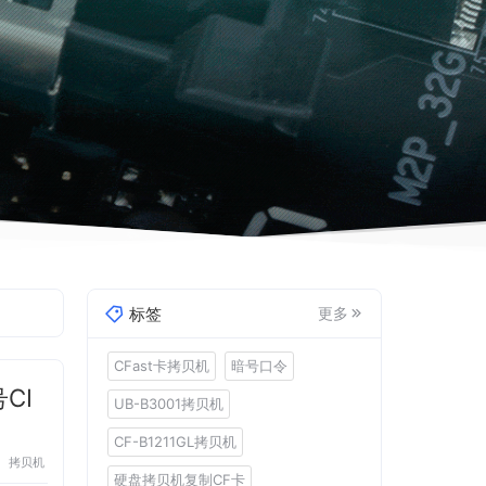
标签
更多
CFast卡拷贝机
暗号口令
CI
UB-B3001拷贝机
CF-B1211GL拷贝机
拷贝机
硬盘拷贝机复制CF卡