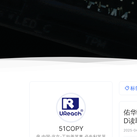
标
佑华
D读
51COPY
2025-04
中国·北京-工欲善其事,必先利其器