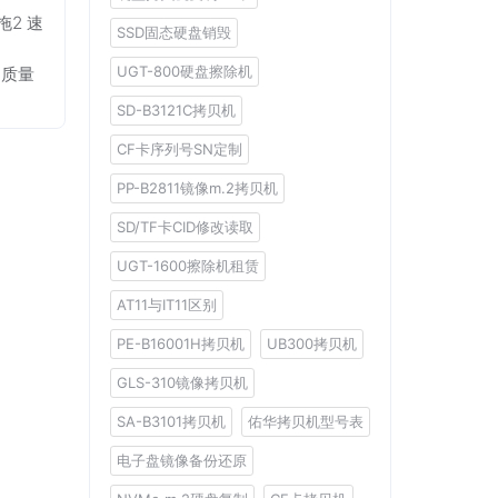
拖2 速
SSD固态硬盘销毁
UGT-800硬盘擦除机
 质量
SD-B3121C拷贝机
CF卡序列号SN定制
PP-B2811镜像m.2拷贝机
SD/TF卡CID修改读取
UGT-1600擦除机租赁
AT11与IT11区别
PE-B16001H拷贝机
UB300拷贝机
GLS-310镜像拷贝机
SA-B3101拷贝机
佑华拷贝机型号表
电子盘镜像备份还原