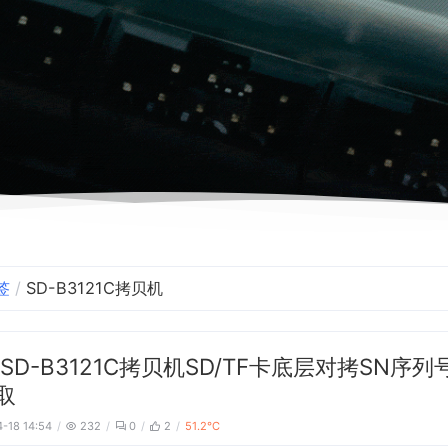
签
SD-B3121C拷贝机
SD-B3121C拷贝机SD/TF卡底层对拷SN序列号
取
-18 14:54
232
0
2
51.2℃