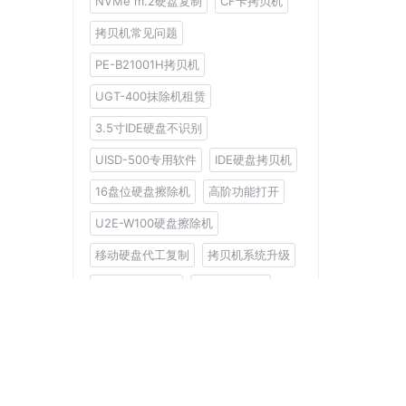
NVMe m.2硬盘复制
CF卡拷贝机
拷贝机常见问题
PE-B21001H拷贝机
UGT-400抹除机租赁
3.5寸IDE硬盘不识别
UISD-500专用软件
IDE硬盘拷贝机
16盘位硬盘擦除机
高阶功能打开
U2E-W100硬盘擦除机
移动硬盘代工复制
拷贝机系统升级
工控系统备份机
XP13S拷贝机
分类
限时优惠
2