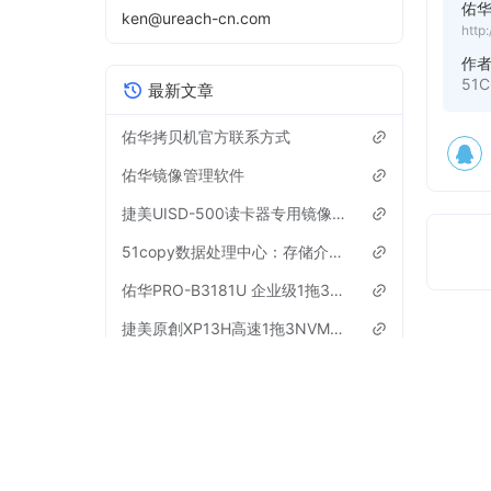
佑
ken@ureach-cn.com
http
作
51
最新文章
佑华拷贝机官方联系方式
佑华镜像管理软件
捷美UISD-500读卡器专用镜像管理软件下载【活动已结束】
51copy数据处理中心：存储介质全周期解决方案专家
佑华PRO-B3181U 企业级1拖3硬盘拷贝机扇区级底层对拷机参数
捷美原創XP13H高速1拖3NVMe协议m.2硬盘拷贝机参数
2026年新增“暗号”优惠活动，隐藏优惠【进行中】
佑华SD312C 1拖2 TF/SD卡拷贝机SN序列号CID读取机介绍
佑华CF-B1511GL与CF-B1211GL拷贝机有什么区别？
工控、医疗等设备系统卡工业级CF卡SN序列号定制