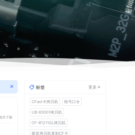
标签
更多
CFast卡拷贝机
暗号口令
UB-B3001拷贝机
相关下载
CF-B1211GL拷贝机
硬盘拷贝机复制CF卡