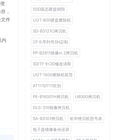
机使
SSD固态硬盘销毁
保存，
像文件
UGT-800硬盘擦除机
SD-B3121C拷贝机
以内
CF卡序列号SN定制
PP-B2811镜像m.2拷贝机
SD/TF卡CID修改读取
UGT-1600擦除机租赁
AT11与IT11区别
PE-B16001H拷贝机
UB300拷贝机
GLS-310镜像拷贝机
SA-B3101拷贝机
佑华拷贝机型号表
电子盘镜像备份还原