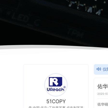
仅
佑
2025-03
51COPY
佑华镜
中国·北京-工欲善其事,必先利其器