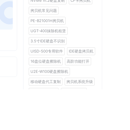
NVMe m.2硬盘复制
CF卡拷贝机
拷贝机常见问题
PE-B21001H拷贝机
UGT-400抹除机租赁
3.5寸IDE硬盘不识别
UISD-500专用软件
IDE硬盘拷贝机
16盘位硬盘擦除机
高阶功能打开
U2E-W100硬盘擦除机
移动硬盘代工复制
拷贝机系统升级
工控系统备份机
XP13S拷贝机
分类
限时优惠
2